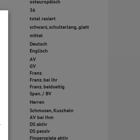
osteuropäisch
36
total rasiert
schwarz, schulterlang, glatt
mittel
Deutsch
Englisch
AV
GV
Franz.
Franz. bei Ihr
Franz. beidseitig
Span. / BV
Herren
Schmusen, Kuscheln
AV bei Ihm
DS aktiv
DS passiv
Fingerspiele aktiv