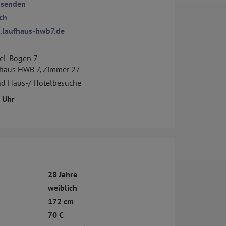
 senden
ch
.laufhaus-hwb7.de
el-Bogen 7
ufhaus HWB 7, Zimmer 27
nd Haus-/ Hotelbesuche
3 Uhr
28 Jahre
weiblich
172 cm
70 C