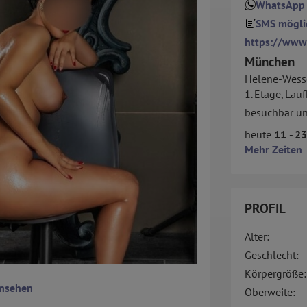
WhatsApp
SMS mögli
https://www
München
Helene-Wess
1. Etage, La
besuchbar u
heute
11 - 2
Mehr Zeiten
PROFIL
Alter:
Geschlecht:
Körpergröße:
ansehen
Oberweite: