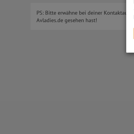
PS: Bitte erwähne bei deiner Kontaktaufn
Avladies.de gesehen hast!