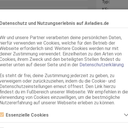
Typ:
KF:
Intimbereich:
Datenschutz und Nutzungserlebnis auf Avladies.de
Haare:
ir deinen Alltag versüßen!
Haut:
Wir und unsere Partner verarbeiten deine persönlichen Daten,
Sprachen:
hierfür verwenden wir Cookies, welche für den Betrieb der
anz schwindelig, meine feste
Webseite erforderlich sind. Weitere Cookies werden nur mit
 und streicheln.
deiner Zustimmung verwendet. Einzelheiten zu den Arten von
Verkehr:
6er Konfektion und zudem bin ich
Cookies, ihrem Zweck und den beteiligten Stellen findest du
weiter unten auf dieser Seite und in der
Datenschutzerklärung
.
währt…
Es steht dir frei, deine Zustimmung jederzeit zu geben, zu
t von meinen Qualitäten!
verweigern oder zurückzuziehen, indem du die Cookie- und
Datenschutzeinstellungen erneut öffnest. Den Link hierzu
findest du im Fußbereich unserer Webseite. Wir empfehlen in die
Service für:
Verwendung von Cookies einzuwilligen, um die bestmögliche
Service:
Nutzererfahrung auf unserer Webseite erleben zu können.
Essenzielle Cookies
- 23.00 Uhr im Haus!!!
Essenzielle Cookies sind alle notwendigen Cookies, die für den Betrieb
der Webseite notwendig sind, indem Grundfunktionen ermöglicht