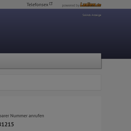
Telefonsex
SolAds Anzeige
tbarer Nummer anrufen
81215