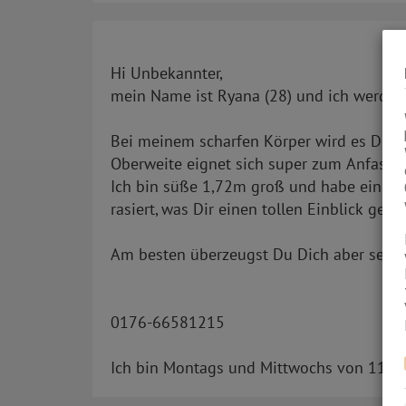
Hi Unbekannter,
mein Name ist Ryana (28) und ich werde D
Bei meinem scharfen Körper wird es Dir g
Oberweite eignet sich super zum Anfassen
Ich bin süße 1,72m groß und habe eine 3
rasiert, was Dir einen tollen Einblick ge
Am besten überzeugst Du Dich aber selbs
0176-66581215
Ich bin Montags und Mittwochs von 11.00 