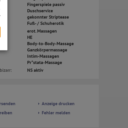
Fingerspiele passiv
Duschservice
gekonnter Striptease
Fuß- / Schuherotik
erot. Massagen
HE
Body-to-Body-Massage
Ganzkörpermassage
s
Intim-Massagen
Pr*stata-Massage
bizarr:
NS aktiv
rsenden
Anzeige drucken
reiben
Fehler melden