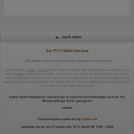
Gerätetyp
Geografischer Standort
IP-Adresse
Mausbewegungen
Besuchte Seiten
Referrer URL
Bildschirmauflösung
Eindeutige Gerätekennung
nach oben
Sprachinformationen
Gerätebestriebssystem
Zur PC/Tablet Version
Browser-Typ
Klicks
Domain-Name
- AV Ladies und trans Analhuren mögen es von hinten!
Eindeutige Benutzerkennung
Antworten auf Umfragen
Die analgeilen
Ladies
,
Transen
und Trans Analhuren auf Avladies.de wissen genau, wie
guter
Analsex
ablaufen soll! Intim, animalisch und wilder als gewöhnlicher Sex! Deine
Auserwählte auf Zeit geht vor Dir auf die Knie, entblößt ihr wohlgeformtes Hinterteil und
Ort der Verarbeitung:
signalisiert Dir anal einzutreten. Du öffnest die Tür und eine Explosion der Gefühle breitet
Europäische Union
sich in Deinem und ihrem Inneren aus!
Rechtliche Grundlage der Verarbeitung
Diese Seite beinhaltet eindeutige erotische Darstellungen und ist für
Art. 6 Abs. 1 S. 1 lit. a DSGVO
Minderjährige nicht geeignet!
Ladies
Themenladies powered by
Ladies.de
Avladies.de ist ein Produkt der RTO GmbH © 1996 - 2026