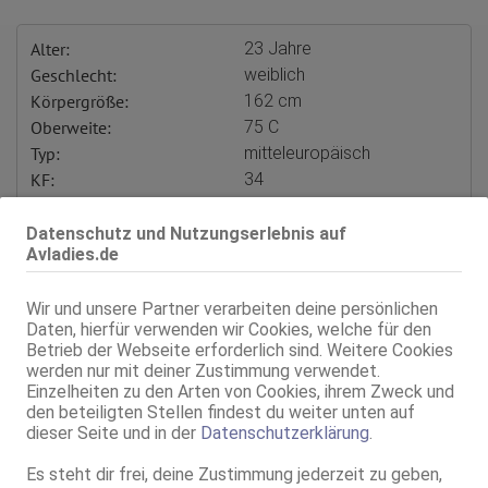
Alter:
23 Jahre
Geschlecht:
weiblich
Körpergröße:
162 cm
Oberweite:
75 C
Typ:
mitteleuropäisch
KF:
34
Intimbereich:
total rasiert
Haare:
schwarz, rückenlang, glatt
Datenschutz und Nutzungserlebnis auf
Avladies.de
Augen:
braun
Haut:
hell
Wir und unsere Partner verarbeiten deine persönlichen
Körperschmuck:
Tattoos
Daten, hierfür verwenden wir Cookies, welche für den
Sprachen:
Englisch
Betrieb der Webseite erforderlich sind. Weitere Cookies
Verkehr:
AV
werden nur mit deiner Zustimmung verwendet.
GV
Einzelheiten zu den Arten von Cookies, ihrem Zweck und
Franz.
den beteiligten Stellen findest du weiter unten auf
Franz. bei Ihr
dieser Seite und in der
Datenschutzerklärung
.
Franz. beidseitig
D**p Thr**t
Es steht dir frei, deine Zustimmung jederzeit zu geben,
Span. / BV