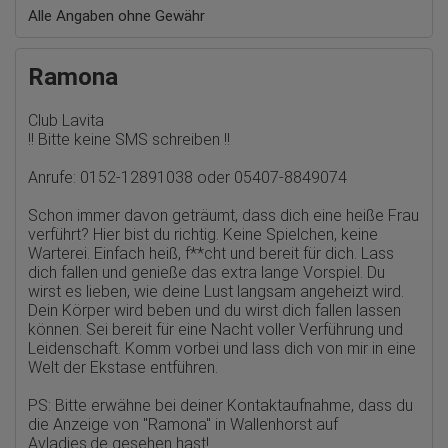
hl=de#gtagjs_google_analytics_4_-_cookie_usage
Alle Angaben ohne Gewähr
Herausgeber:
Google Ireland Limited
Ramona
Erhobene Daten:
Die erzeugten Informationen über die Benutzung unserer
Webseiten sowie die von dem Browser übermittelte IP-Adresse
Club Lavita
werden übertragen und gespeichert. Dabei können aus den
!! Bitte keine SMS schreiben !!
verarbeiteten Daten pseudonyme Nutzungsprofile der Nutzer
erstellt werden. Diese Informationen wird Google gegebenenfalls
Anrufe: 0152-12891038 oder 05407-8849074
auch an Dritte übertragen, sofern dies gesetzlich
vorgeschrieben wird oder, soweit Dritte diese Daten im Auftrag
Schon immer davon geträumt, dass dich eine heiße Frau
von Google verarbeiten. Die IP-Adresse der Nutzer wird von
Google innerhalb von Mitgliedstaaten der Europäischen Union
verführt? Hier bist du richtig. Keine Spielchen, keine
oder in anderen Vertragsstaaten des Abkommens über den
Warterei. Einfach heiß, f**cht und bereit für dich. Lass
Europäischen Wirtschaftsraum gekürzt, dies bedeutet, dass alle
dich fallen und genieße das extra lange Vorspiel. Du
Daten anonym erhoben werden. Nur in Ausnahmefällen wird die
wirst es lieben, wie deine Lust langsam angeheizt wird.
volle IP-Adresse an einen Server von Google in den USA
Dein Körper wird beben und du wirst dich fallen lassen
übertragen und dort gekürzt. Die von dem Browser des Nutzers
übermittelte IP-Adresse wird nicht mit anderen Daten von Google
können. Sei bereit für eine Nacht voller Verführung und
zusammengeführt.
Leidenschaft. Komm vorbei und lass dich von mir in eine
Welt der Ekstase entführen.
Erhobene Informationen zum Besucherverhalten sind folgende:
PS: Bitte erwähne bei deiner Kontaktaufnahme, dass du
Herkunft (Land und Stadt)
Sprache
die Anzeige von
"Ramona" in Wallenhorst auf
Betriebssystem
Avladies.de
gesehen hast!