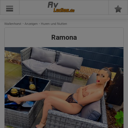
Av
Wallenhorst
Anzeigen
Huren und Nutten
Ramona